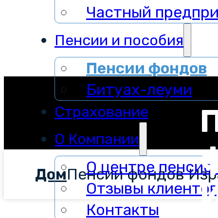
Частный предпр
Пенсии и пособия
Пенсии фондов
Битуах-леуми
Страхование
О Компании
О центре пенсио
Дом
Пенсии фондов Изр
Отзывы клиенто
Контакты