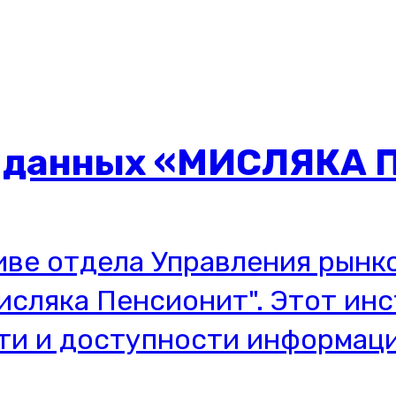
а данных «МИСЛЯКА
иве отдела Управления рынк
исляка Пенсионит". Этот ин
и и доступности информаци