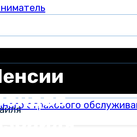
иниматель
Пенсии
фондов
нного страхового обслужива
аиля
Израиля
в