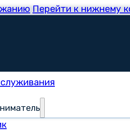
ржанию
Перейти к нижнему 
иниматель
ик