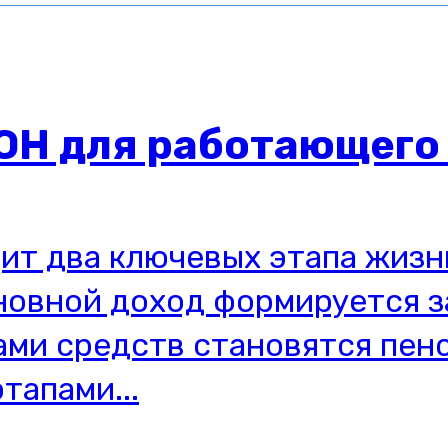
Н для работающего 
ит два ключевых этапа жизн
новной доход формируется за
ками средств становятся пе
тапами...