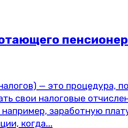
отающего пенсионера
 налогов) — это процедура,
ать свои налоговые отчисле
 например, заработную плат
ии, когда...