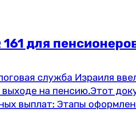
 161 для пенсионеро
алоговая служба Израиля вв
и выходе на пенсию.Этот док
ых выплат: Этапы оформлени