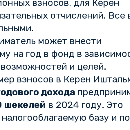
ионных взносов, для Керен
зательных отчислений. Все 
льными.
иматель может внести
у на год в фонд в зависимо
 возможностей и целей.
мер взносов в Керен Ишталь
годового дохода
предприним
0 шекелей
в 2024 году. Это
 налогооблагаемую базу и п