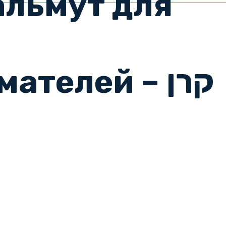
альмут для
телей – קרן