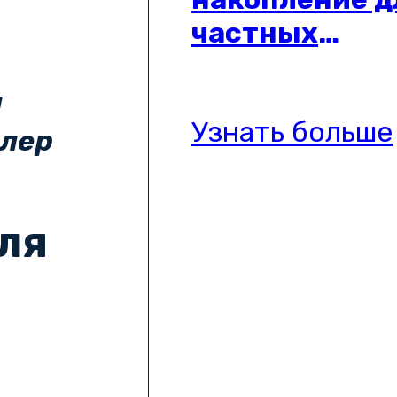
частных
предпринима
а
Узнать больше
ллер
ля