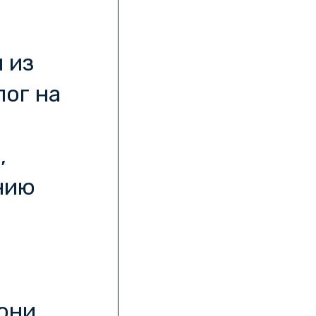
 из
лог на
,
нию
они