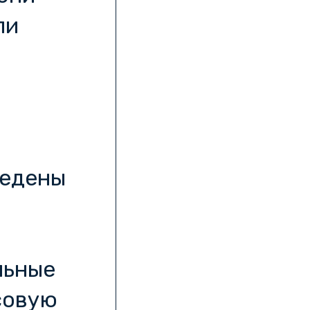
ли
ведены
льные
совую