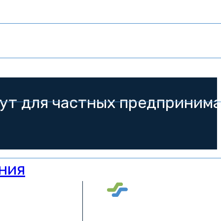
ут для частных предпринима
ния