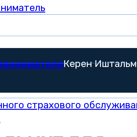
иниматель
дпринимателя
Керен Иштальм
нного страхового обслужива
в