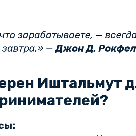
 что зарабатываете, — всегд
 завтра.» —
Джон Д. Рокфе
Керен Иштальмут д
принимателей?
сы: