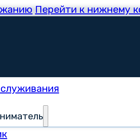
ржанию
Перейти к нижнему 
иниматель
ик