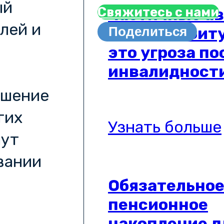
ый
Свяжитесь с нами
Частичные а
лей и
взносы в Бит
Поделиться
это угроза п
инвалидност
ышение
гих
Узнать больше
мут
вании
Обязательно
пенсионное
накопление д