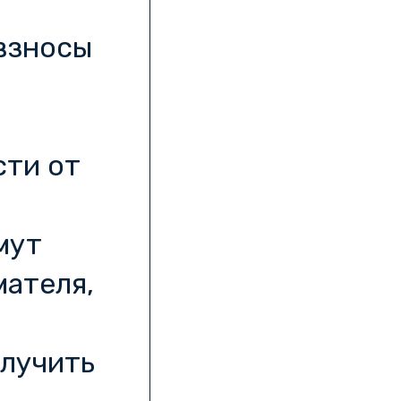
взносы
сти от
мут
ателя,
олучить